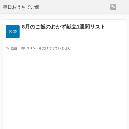
rss
毎日おうちでご飯
8月のご飯のおかず献立1週間リスト
05.25
8
teku
コメントを受け付けていません
月
の
ご
飯
の
お
か
ず
献
立
1
週
間
リ
ス
ト
は