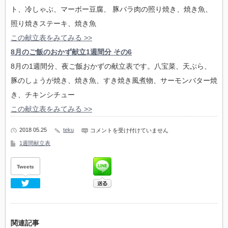
ト、冷しゃぶ、マーボー豆腐、 豚バラ肉の照り焼き、焼き魚、
照り焼きステーキ、焼き魚
この献立表をみてみる >>
8月のご飯のおかず献立1週間分 その6
8月の1週間分、夜ご飯おかずの献立表です。八宝菜、天ぷら、
豚のしょうが焼き、焼き魚、すき焼き風煮物、サーモンバター焼
き、チキンシチュー
この献立表をみてみる >>
8
2018 05.25
teku
コメントを受け付けていません
月
1週間献立表
の
ご
飯
の
Tweets
お
か
Twitter
ず
献
立
1
週
関連記事
間