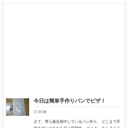
レ
ー
の
隠
し
味。
あ
な
た
だ
け
の
ス
パ
イ
ス
は？
は
今日は簡単手作りパンでピザ！
07.05
さて、専ら最近熱中しているパン作り。 どこまで手