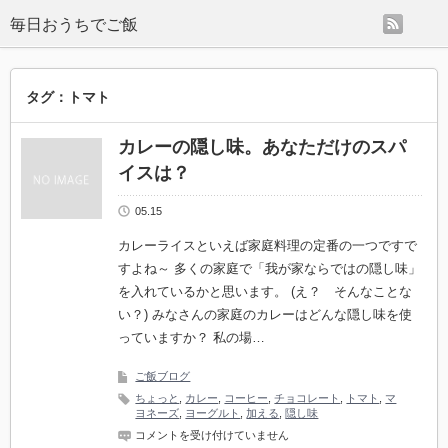
rss
毎日おうちでご飯
タグ：トマト
カレーの隠し味。あなただけのスパ
イスは？
05.15
カレーライスといえば家庭料理の定番の一つですで
すよね～ 多くの家庭で「我が家ならではの隠し味」
を入れているかと思います。 (え？ そんなことな
い？) みなさんの家庭のカレーはどんな隠し味を使
っていますか？ 私の場…
ご飯ブログ
ちょっと
,
カレー
,
コーヒー
,
チョコレート
,
トマト
,
マ
ヨネーズ
,
ヨーグルト
,
加える
,
隠し味
カ
コメントを受け付けていません