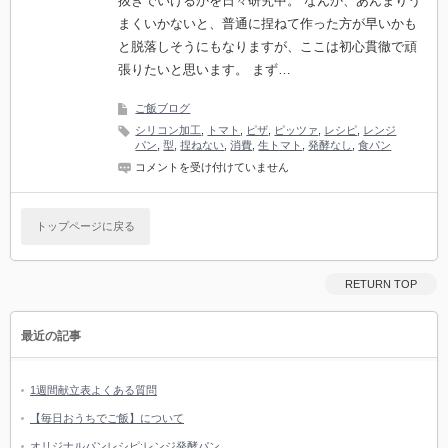
抜きでいけるかを日々研究中。 なんか、あんまりう
まくいかないと、普通に捏ねて作った方が早いかも
と脱落しそうにもなりますが、ここは初心貫徹で頑
張りたいと思います。 まず…
ご飯ブログ
シリコン加工
,
トマト
,
ピザ
,
ピッツァ
,
レシピ
,
レンジ
パン
,
型
,
捏ねない
,
消費
,
生トマト
,
発酵なし
,
食パン
今
コメントを受け付けていません
日
は
簡
トップページに戻る
単
手
作
り
RETURN TOP
パ
ン
で
ピ
最近の記事
ザ！
は
1週間献立表よくある質問
【毎日おうちでご飯】について
オリジナルパンレシピ:レンジ発酵パン