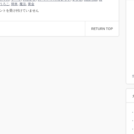
うろこ
,
簡単
,
魔法
,
黄金
ントを受け付けていません
RETURN TOP