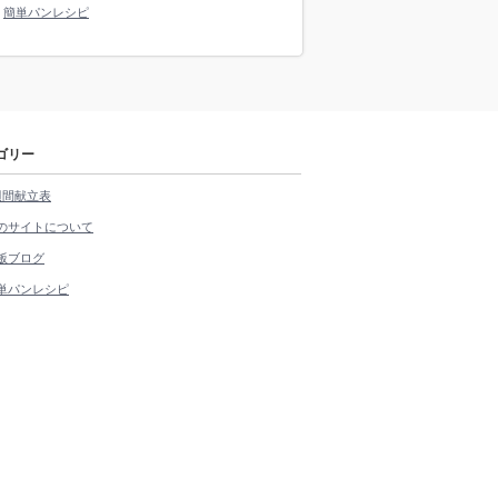
簡単パンレシピ
ゴリー
週間献立表
のサイトについて
飯ブログ
単パンレシピ