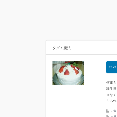
タグ：魔法
12.23
何事も
誕生日
ゃなく
キも作
ご飯
クリ