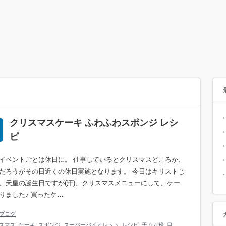
クリスマスケーキ ふわふわスポンジ レシ
ピ
イベントごとは休日に。 仕事しているとクリスマスどころか、
だろうがその日近くの休日実施となります。 今日はキリストじ
、天皇の誕生日ですが(汗)、クリスマスメニューにして、ケー
りました♪ 買ったケ…
ブログ
スマス
,
ケーキ
,
スポンジ
,
スーパーバイオレット
,
レシピ
,
天ぷら粉
,
目