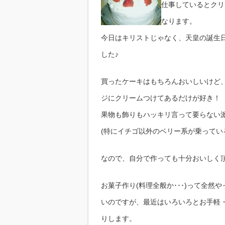
ス
仕事しているとクリ
ポ
ン
なります。
ジ
レ
今日はキリストじゃなく、天皇の誕生日
シ
ピ
した♪
は
買ったケーキはもちろんおいしいけど
ジにクリームつけてあるだけが好き！
果物も飾りもハッキリ言って要らない
(特にイチゴ以外のベリー系が乗っている
なので、自分で作っても十分おいしく
お菓子作り(料理全般か･･･)って全
いのですが、最近はいろいろとお手軽
りします。