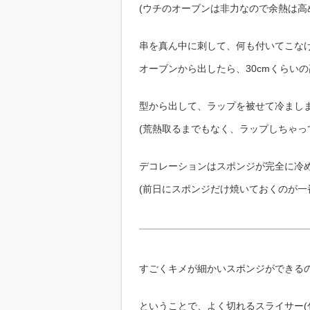
(ウチのオーブンは非力なので余熱は高
串を真ん中に刺して、何も付いてこな
オーブンから出したら、30cmくらい
型から出して、ラップを被せて冷まし
(荒熱取るまでもなく、ラップしちゃって
デコレーションはスポンジが完全に冷
(前日にスポンジだけ焼いておくのが一
すごくキメが細かいスポンジができる
ということで、よく切れるスライサー(