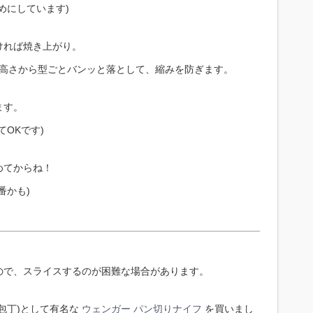
めにしています)
ければ焼き上がり。
の高さから型ごとバンッと落として、縮みを防ぎます。
ます。
OKです)
めてからね！
番かも)
ので、スライスするのが困難な場合があります。
包丁)として有名な
ウェンガー パン切りナイフ
を買いまし