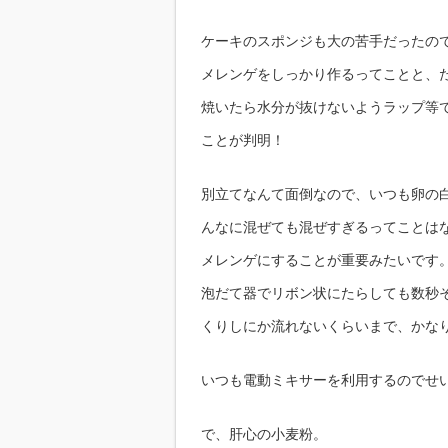
ケーキのスポンジも大の苦手だったので
メレンゲをしっかり作るってことと、
焼いたら水分が抜けないようラップ等
ことが判明！
別立てなんて面倒なので、いつも卵の
んなに混ぜても混ぜすぎるってことは
メレンゲにすることが重要みたいです
泡だて器でリボン状にたらしても数秒
くりしにか流れないくらいまで、かな
いつも電動ミキサーを利用するのでせ
で、肝心の小麦粉。