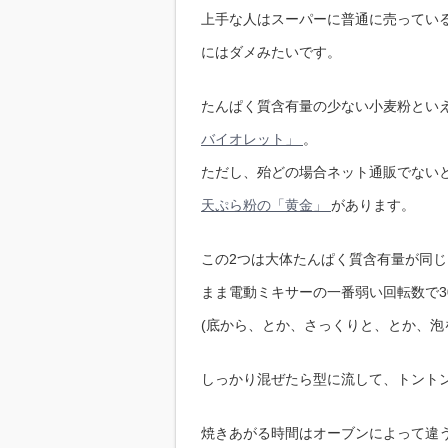
上手な人はスーパーに普通に売ってい
にはダメみたいです。
たんぱく質含有量の少ない小麦粉といえ
バイオレット」
。
ただし、殆どの場合ネット通販でない
天ぷら粉の「黄金」
があります。
この2つは大体たんぱく質含有量が同
まま電動ミキサーの一番弱い回転数で3
(底から、とか、さっくりと、とか、泡
しっかり混ぜたら型に流して、トント
焼きあがる時間はオーブンによって違