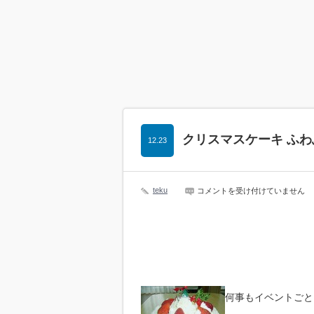
クリスマスケーキ ふわ
12.23
teku
ク
コメントを受け付けていません
リ
ス
マ
ス
ケ
ー
キ
ふ
わ
ふ
何事もイベントごと
わ