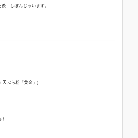
た後、しぼんじゃいます。
r 天ぷら粉「黄金」)
要！