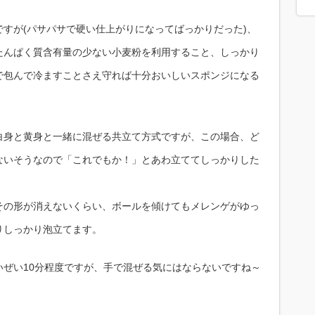
すが(パサパサで硬い仕上がりになってばっかりだった)、
たんぱく質含有量の少ない小麦粉を利用すること、しっかり
で包んで冷ますことさえ守れば十分おいしいスポンジになる
白身と黄身と一緒に混ぜる共立て方式ですが、この場合、ど
ないそうなので「これでもか！」とあわ立ててしっかりした
。
その形が消えないくらい、ボールを傾けてもメレンゲがゆっ
りしっかり泡立てます。
いぜい10分程度ですが、手で混ぜる気にはならないですね～