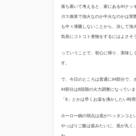
で
ホ
落ち着いて考えると、家にあるIHクッ
ー
ロ
ガス換算で強火なのか中火なのかは実
ー
鍋)
も中々沸騰しないことから、決して強
は
気長にコトコト煮物をするにはよさそ
っていうことで、初心に帰り、美味し
す。
で、今日のところは普通にIH部分で、
IH部分は8段階の火力調整になってい
「8」とかは早くお湯を沸かしたい時
ホーロー鍋の弱点は底がペッタンコと
やっぱりご飯は釜みたいに、底が丸く
ね。