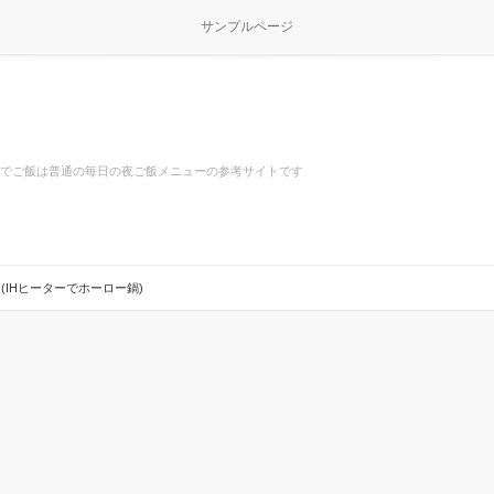
サンプルページ
でご飯は普通の毎日の夜ご飯メニューの参考サイトです
(IHヒーターでホーロー鍋)