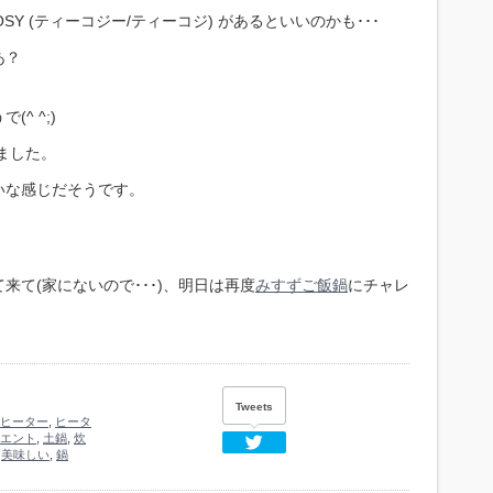
SY (ティーコジー/ティーコジ) があるといいのかも･･･
あ？
^ ^;)
ました。
いな感じだそうです。
て(家にないので･･･)、明日は再度
みすずご飯鍋
にチャレ
Tweets
ヒーター
,
ヒータ
エント
,
土鍋
,
炊
Twitter
,
美味しい
,
鍋