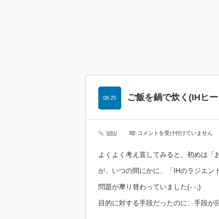
ご飯を鍋で炊く(IHヒ
08.25
teku
ご
コメントを受け付けていません
飯
を
よくよく考え直してみると、初めは「
鍋
で
炊
が、いつの間にかに、「IHのラジエン
く
(IH
問題が摩り替わっていました(- -;)
ヒ
ー
目的に対する手段だったのに、手段が目
タ
ー