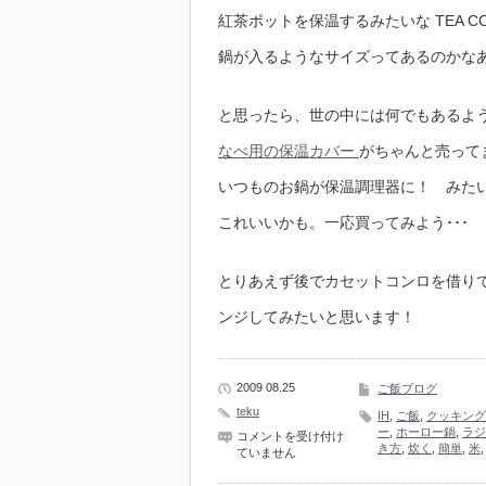
紅茶ポットを保温するみたいな TEA CO
鍋が入るようなサイズってあるのかな
と思ったら、世の中には何でもあるようで(
なべ用の保温カバー
がちゃんと売って
いつものお鍋が保温調理器に！ みた
これいいかも。一応買ってみよう･･･
とりあえず後でカセットコンロを借りて来
ンジしてみたいと思います！
2009 08.25
ご飯ブログ
teku
IH
,
ご飯
,
クッキング
ー
,
ホーロー鍋
,
ラジ
ご
コメントを受け付け
き方
,
炊く
,
簡単
,
米
飯
ていません
を
鍋