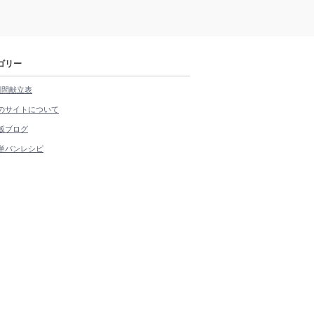
ゴリー
週間献立表
のサイトについて
飯ブログ
単パンレシピ