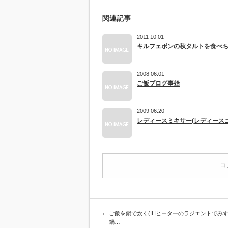
で
炊
関連記事
く
(IH
ヒ
2011 10.01
ー
キルフェボンの秋タルトを食べ
タ
ー
で
ホ
2008 06.01
ー
ご飯ブログ事始
ロ
ー
鍋)
2009 06.20
は
レディースミキサー(レディース
コ
ご飯を鍋で炊く(IHヒーターのラジエントでみ
鍋…