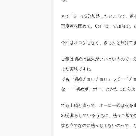
さて「6」で5分加熱したところで、蓋
再度蓋を閉めて、6分「3」で加熱で、
今回はオコゲもなく、きちんと炊けてました
ご飯は初めは強火がいいというので、
また実験ですね。
でも「初めチョロチョロ」って･･･”
な･･･「初めボーボー」とかだったら
でも土鍋と違って、ホーロー鍋は火を止
20分蒸らしているうちに、熱々ご飯で
炊き立てなのに熱々じゃないのって、