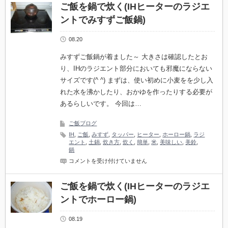
鍋
ご飯を鍋で炊く(IHヒーターのラジエ
で
ントでみすずご飯鍋)
炊
く
(IH
08.20
ヒ
ー
タ
みすずご飯鍋が着ました～ 大きさは確認したとお
ー
り、IHのラジエント部分においても邪魔にならない
で
ホ
サイズです(^ ^) まずは、使い初めに小麦をを少し入
ー
れた水を沸かしたり、おかゆを作ったりする必要が
ロ
ー
あるらしいです。 今回は…
鍋)
は
ご飯ブログ
IH
,
ご飯
,
みすず
,
タッパー
,
ヒーター
,
ホーロー鍋
,
ラジ
エント
,
土鍋
,
炊き方
,
炊く
,
簡単
,
米
,
美味しい
,
美鈴
,
鍋
ご
コメントを受け付けていません
飯
を
鍋
ご飯を鍋で炊く(IHヒーターのラジエ
で
ントでホーロー鍋)
炊
く
(IH
08.19
ヒ
ー