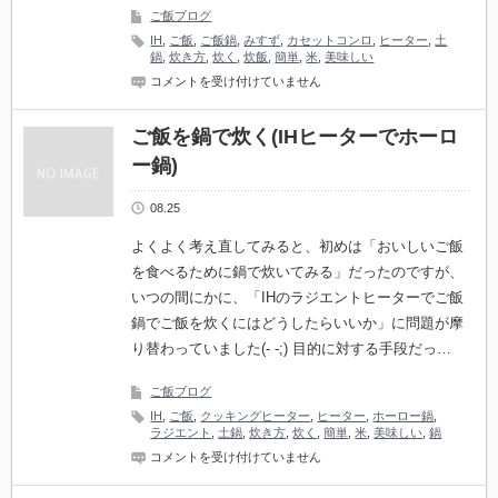
鍋
ご飯ブログ
＆
ほ
IH
,
ご飯
,
ご飯鍋
,
みすず
,
カセットコンロ
,
ヒーター
,
土
っ
鍋
,
炊き方
,
炊く
,
炊飯
,
簡単
,
米
,
美味しい
と
ご
コメントを受け付けていません
ク
飯
ッ
を
ク)
鍋
ご飯を鍋で炊く(IHヒーターでホーロ
は
で
ー鍋)
炊
く
(カ
08.25
セ
ッ
よくよく考え直してみると、初めは「おいしいご飯
ト
コ
を食べるために鍋で炊いてみる」だったのですが、
ン
いつの間にかに、「IHのラジエントヒーターでご飯
ロ
で
鍋でご飯を炊くにはどうしたらいいか」に問題が摩
み
り替わっていました(- -;) 目的に対する手段だっ…
す
ず
ご
ご飯ブログ
飯
鍋)
IH
,
ご飯
,
クッキングヒーター
,
ヒーター
,
ホーロー鍋
,
は
ラジエント
,
土鍋
,
炊き方
,
炊く
,
簡単
,
米
,
美味しい
,
鍋
ご
コメントを受け付けていません
飯
を