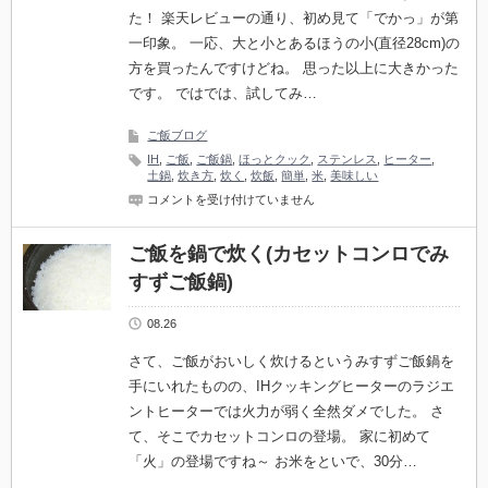
た！ 楽天レビューの通り、初め見て「でかっ」が第
一印象。 一応、大と小とあるほうの小(直径28cm)の
方を買ったんですけどね。 思った以上に大きかった
です。 ではでは、試してみ…
ご飯ブログ
IH
,
ご飯
,
ご飯鍋
,
ほっとクック
,
ステンレス
,
ヒーター
,
土鍋
,
炊き方
,
炊く
,
炊飯
,
簡単
,
米
,
美味しい
ご
コメントを受け付けていません
飯
を
鍋
ご飯を鍋で炊く(カセットコンロでみ
で
すずご飯鍋)
炊
く
(IH
08.26
ヒ
ー
タ
さて、ご飯がおいしく炊けるというみすずご飯鍋を
ー
手にいれたものの、IHクッキングヒーターのラジエ
で
ス
ントヒーターでは火力が弱く全然ダメでした。 さ
テ
て、そこでカセットコンロの登場。 家に初めて
ン
レ
「火」の登場ですね～ お米をといで、30分…
ス