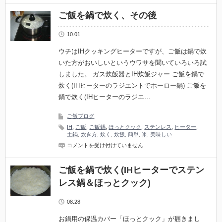
炊
い
ご飯を鍋で炊く、その後
た
ご
10.01
飯
vs
炊
ウチはIHクッキングヒーターですが、ご飯は鍋で炊
飯
いた方がおいしいというウワサを聞いていろいろ試
器
の
しました。 ガス炊飯器とIH炊飯ジャー ご飯を鍋で
ご
炊く(IHヒーターのラジエントでホーロー鍋) ご飯を
飯
は
鍋で炊く(IHヒーターのラジエ…
ご飯ブログ
IH
,
ご飯
,
ご飯鍋
,
ほっとクック
,
ステンレス
,
ヒーター
,
土鍋
,
炊き方
,
炊く
,
炊飯
,
簡単
,
米
,
美味しい
ご
コメントを受け付けていません
飯
を
鍋
ご飯を鍋で炊く(IHヒーターでステン
で
レス鍋＆ほっとクック)
炊
く、
そ
08.28
の
後
お鍋用の保温カバー「ほっとクック」が届きまし
は