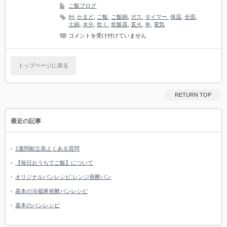
ト
ご飯ブログ
で
IH
,
かまど
,
ご飯
,
ご飯鍋
,
ガス
,
タイマー
,
保温
,
全面
,
ホ
土鍋
,
水分
,
炊く
,
炊飯器
,
直火
,
米
,
電気
ー
ロ
ガ
コメントを受け付けていません
ー
ス
鍋)
炊
は
飯
トップページに戻る
器
と
IH
炊
飯
RETURN TOP
ジ
ャ
ー
最近の記事
は
1週間献立表よくある質問
【毎日おうちでご飯】について
オリジナルパンレシピ:レンジ発酵パン
基本の冷蔵庫発酵パンレシピ
基本のパンレシピ