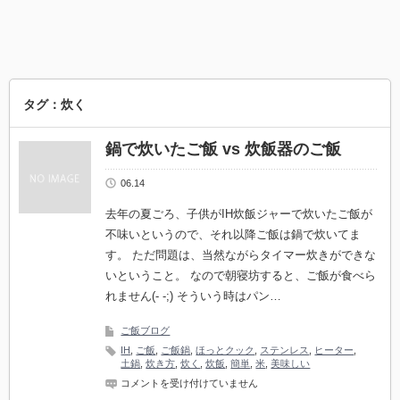
タグ：炊く
鍋で炊いたご飯 vs 炊飯器のご飯
06.14
去年の夏ごろ、子供がIH炊飯ジャーで炊いたご飯が
不味いというので、それ以降ご飯は鍋で炊いてま
す。 ただ問題は、当然ながらタイマー炊きができな
いということ。 なので朝寝坊すると、ご飯が食べら
れません(- -;) そういう時はパン…
ご飯ブログ
IH
,
ご飯
,
ご飯鍋
,
ほっとクック
,
ステンレス
,
ヒーター
,
土鍋
,
炊き方
,
炊く
,
炊飯
,
簡単
,
米
,
美味しい
鍋
コメントを受け付けていません
で