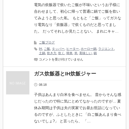
タ
電気の炊飯器で炊いたご飯が不味いというお子様に
ー
合わせまして、初心に帰って普通に鍋でご飯を炊い
の
ラ
てみようと思った私。 もともと「ご飯」ってガスな
ジ
り電気なり「炊飯器」で炊くものだと思ってまし
エ
ン
た。 だってそれしか見たことない。 まれにキャ…
ト
で
ご飯ブログ
み
す
IH
,
ご飯
,
タッパー
,
ヒーター
,
ホーロー鍋
,
ラジエント
,
ず
土鍋
,
炊き方
,
炊く
,
簡単
,
米
,
美味しい
,
鍋
ご
ご
コメントを受け付けていません
飯
飯
鍋)
を
は
鍋
ガス炊飯器とIH炊飯ジャー
で
炊
08.18
く
(IH
ヒ
子供はあんまり白米を食べません。 昔からそんな感
ー
じだったので特に気にとめてなかったのですが... 夏
タ
ー
休み期間は子供は夫の実家でお昼お世話になってい
の
るのですが、ふとしたときに 「白ご飯あんまり食べ
ラ
ジ
ないでしょ?」 と言ったら、 「…
エ
ン