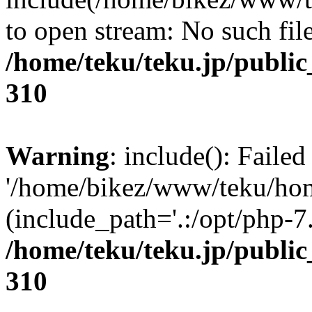
to open stream: No such file
/home/teku/teku.jp/publi
310
Warning
: include(): Faile
'/home/bikez/www/teku/home
(include_path='.:/opt/php-7.
/home/teku/teku.jp/publi
310