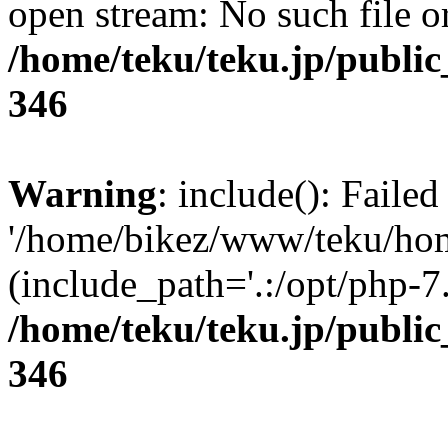
open stream: No such file or
/home/teku/teku.jp/publi
346
Warning
: include(): Faile
'/home/bikez/www/teku/hom
(include_path='.:/opt/php-7.
/home/teku/teku.jp/publi
346