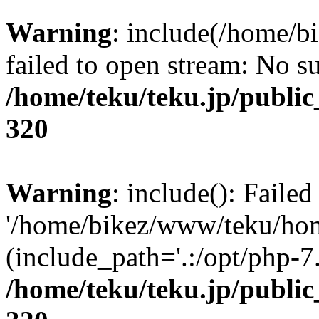
Warning
: include(/home/b
failed to open stream: No su
/home/teku/teku.jp/publi
320
Warning
: include(): Faile
'/home/bikez/www/teku/home
(include_path='.:/opt/php-7.
/home/teku/teku.jp/publi