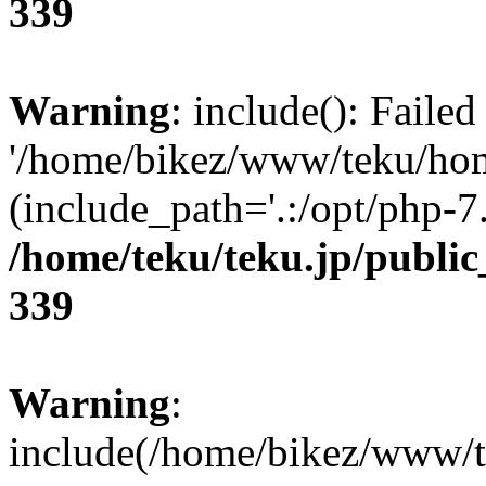
339
Warning
: include(): Faile
'/home/bikez/www/teku/home
(include_path='.:/opt/php-7.
/home/teku/teku.jp/publi
339
Warning
:
include(/home/bikez/www/t