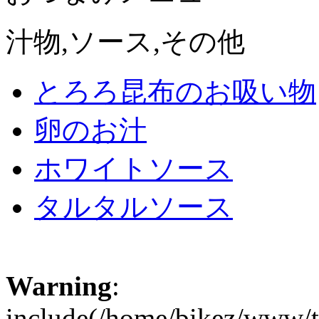
汁物,ソース,その他
とろろ昆布のお吸い物
卵のお汁
ホワイトソース
タルタルソース
Warning
:
include(/home/bikez/www/t